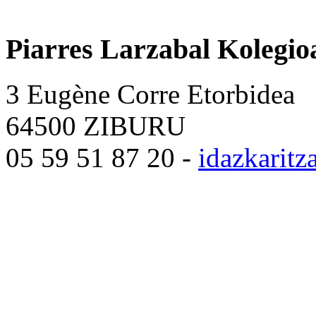
Piarres Larzabal Kolegio
3 Eugène Corre Etorbidea
64500 ZIBURU
05 59 51 87 20 -
idazkarit