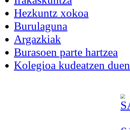
Hezkuntz xokoa
Burulaguna
Argazkiak
Burasoen parte hartzea
Kolegioa kudeatzen duen