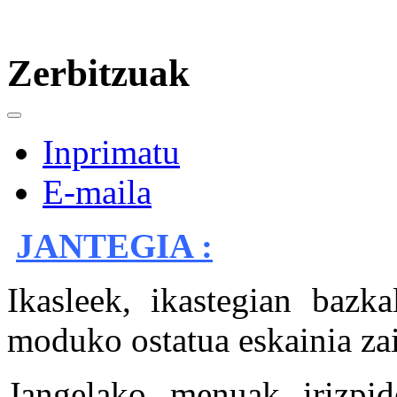
Zerbitzuak
Inprimatu
E-maila
JANTEGIA :
Ikasleek, ikastegian bazk
moduko ostatua eskainia zai
Jangelako menuak irizp