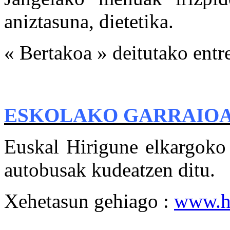
aniztasuna, dietetika.
« Bertakoa » deitutako entre
ESKOLAKO GARRAIO
Euskal Hirigune elkargok
autobusak kudeatzen ditu.
Xehetasun gehiago :
www.he