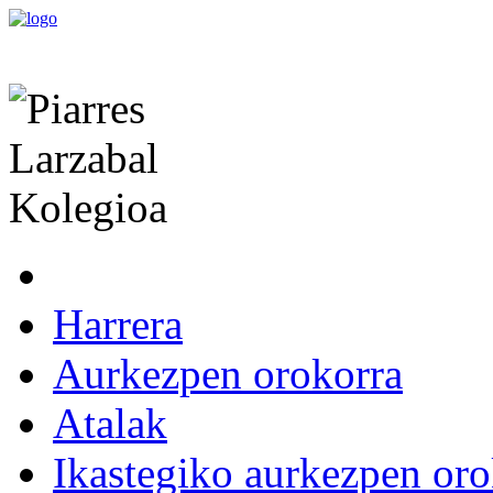
Harrera
Aurkezpen orokorra
Atalak
Ikastegiko aurkezpen oro