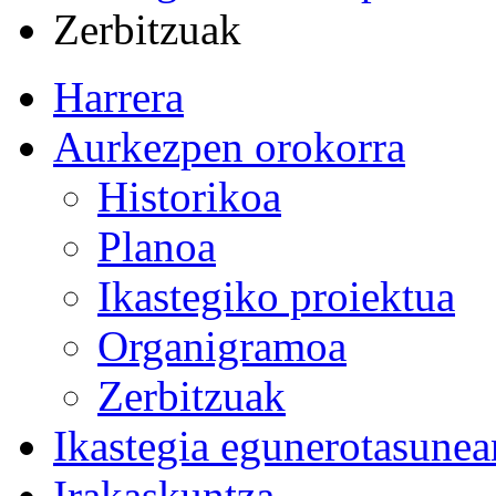
Zerbitzuak
Harrera
Aurkezpen orokorra
Historikoa
Planoa
Ikastegiko proiektua
Organigramoa
Zerbitzuak
Ikastegia egunerotasunea
Irakaskuntza