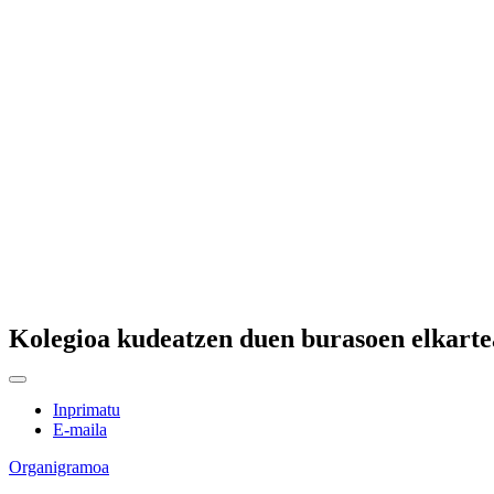
Kolegioa kudeatzen duen burasoen elkarte
Inprimatu
E-maila
Organigramoa