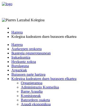
Harrera
Kolegioa kudeatzen duen burasoen elkartea
Harrera
Aurkezpen orokorra
Ikastegia egunerotasunean
Irakaskuntza
Hezkuntz xokoa
Burulaguna
Argazkiak
Burasoen parte hartzea
Kolegioa kudeatzen duen burasoen elkartea
Organigramoa
Administrazio Kontseilua
Barne Araudia
Komisioneak
Batzordeen osaketa
Araudi ekonomikoa