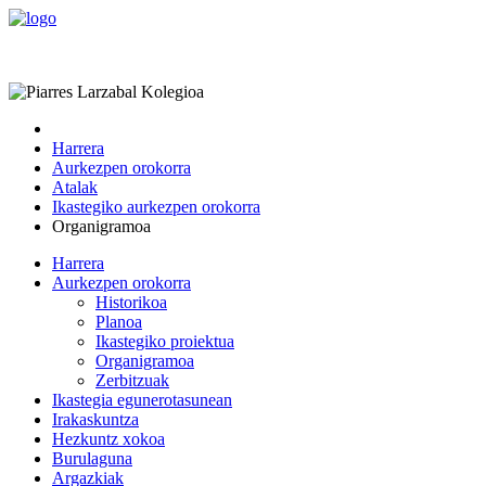
Harrera
Aurkezpen orokorra
Atalak
Ikastegiko aurkezpen orokorra
Organigramoa
Harrera
Aurkezpen orokorra
Historikoa
Planoa
Ikastegiko proiektua
Organigramoa
Zerbitzuak
Ikastegia egunerotasunean
Irakaskuntza
Hezkuntz xokoa
Burulaguna
Argazkiak