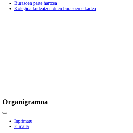
Burasoen parte hartzea
Kolegioa kudeatzen duen burasoen elkartea
Organigramoa
Inprimatu
E-maila