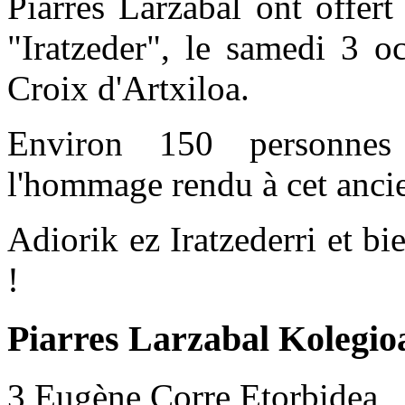
Piarres Larzabal ont offer
"Iratzeder", le samedi 3 o
Croix d'Artxiloa.
Environ 150 personnes 
l'hommage rendu à cet ancie
Adiorik ez Iratzederri et b
!
Piarres Larzabal Kolegio
3 Eugène Corre Etorbidea