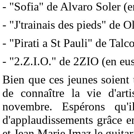
- "Sofia" de Alvaro Soler (
- "J'trainais des pieds" de O
- "Pirati a St Pauli" de Talco
- "2.Z.I.O." de 2ZIO (en eu
Bien que ces jeunes soient t
de connaître la vie d'art
novembre. Espérons qu'i
d'applaudissements grâce ent
et Jean Marie Imaz le guita