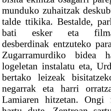
munduko zuhaitzak deskubri
talde ttikika. Bestalde, p
bati esker eta film
desberdinak entzuteko para
Zugarramurdiko bidea h
logeletan instalatu eta, U
bertako leizeak bisitatzek
negarrak eta harri orratz
Lamiaren hitzetan. Ongi 
hartu dute. Zentroan sart