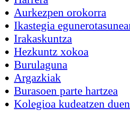
Aurkezpen orokorra
Ikastegia egunerotasunea
Irakaskuntza
Hezkuntz xokoa
Burulaguna
Argazkiak
Burasoen parte hartzea
Kolegioa kudeatzen duen