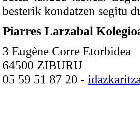
besterik kondatzen segitu d
Piarres Larzabal Kolegio
3 Eugène Corre Etorbidea
64500 ZIBURU
05 59 51 87 20 -
idazkarit