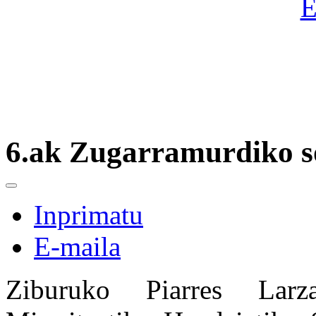
6.ak Zugarramurdiko so
Inprimatu
E-maila
Ziburuko Piarres Larza