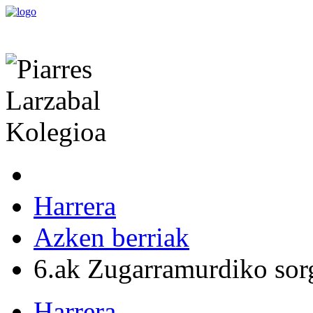
Harrera
Azken berriak
6.ak Zugarramurdiko sorg
Harrera