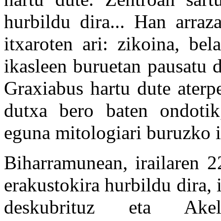
hurbildu dira... Han arraz
itxaroten ari: zikoina, bel
ikasleen buruetan pausatu 
Graxiabus hartu dute aterpe
dutxa bero baten ondotik
eguna mitologiari buruzko i
Biharramunean, irailaren 2
erakustokira hurbildu dira, 
deskubrituz eta Akel