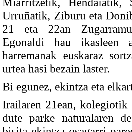
Miarritzetik, Hendaiatik, 
Urruñatik, Ziburu eta Donib
21 eta 22an Zugarramur
Egonaldi hau ikasleen a
harremanak euskaraz sortz
urtea hasi bezain laster.
Bi egunez, ekintza eta elkart
Irailaren 21ean, kolegiotik
dute parke naturalaren d
bisita ekintza osagarri par