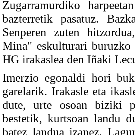
Zugarramurdiko harpeetan 
bazterretik pasatuz. Bazk
Senperen zuten hitzordua,
Mina" eskulturari buruzko 
HG irakaslea den Iñaki Lecu
Imerzio egonaldi hori buk
garelarik. Irakasle eta ika
dute, urte osoan biziki p
bestetik, kurtsoan landu d
batez landua izanez. Lagun