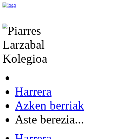
Harrera
Azken berriak
Aste berezia...
Harrera