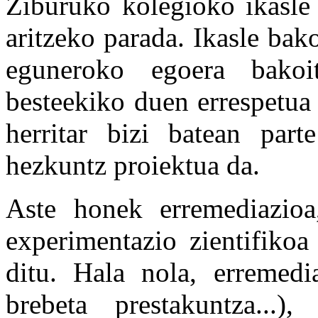
Ziburuko kolegioko ikasle 
aritzeko parada. Ikasle bak
eguneroko egoera bako
besteekiko duen errespetua 
herritar bizi batean par
hezkuntz proiektua da.
Aste honek erremediazioa,
experimentazio zientifikoa
ditu. Hala nola, erremedia
brebeta prestakuntza...),