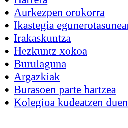
Aurkezpen orokorra
Ikastegia egunerotasunea
Irakaskuntza
Hezkuntz xokoa
Burulaguna
Argazkiak
Burasoen parte hartzea
Kolegioa kudeatzen duen