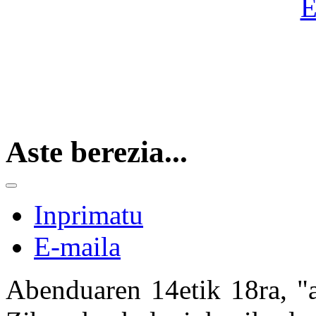
Aste berezia...
Inprimatu
E-maila
Abenduaren 14etik 18ra, "a