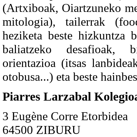
(Artxiboak, Oiartzuneko mea
mitologia), tailerrak (foo
heziketa beste hizkuntza b
baliatzeko desafioak, b
orientazioa (itsas lanbidea
otobusa...) eta beste hainbes
Piarres Larzabal Kolegio
3 Eugène Corre Etorbidea
64500 ZIBURU