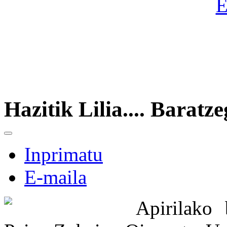
Hazitik Lilia.... Baratzeg
Inprimatu
E-maila
Apirilako 