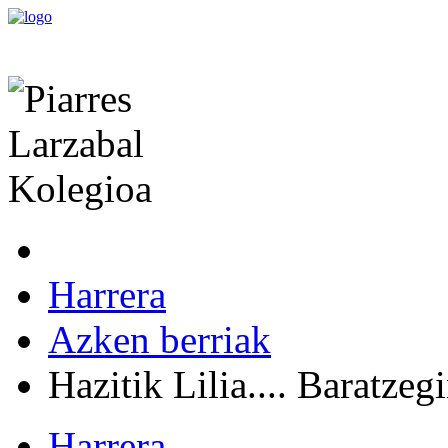
Harrera
Azken berriak
Hazitik Lilia.... Baratzegi
Harrera