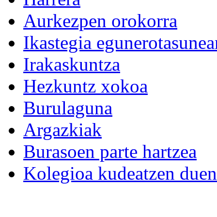
Aurkezpen orokorra
Ikastegia egunerotasunea
Irakaskuntza
Hezkuntz xokoa
Burulaguna
Argazkiak
Burasoen parte hartzea
Kolegioa kudeatzen duen