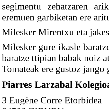
segimentu zehatzaren arik
eremuen garbiketan ere aritu
Milesker Mirentxu eta jakes
Milesker gure ikasle baratz
baratze ttipian babak noiz a
Tomateak ere gustoz jango 
Piarres Larzabal Kolegio
3 Eugène Corre Etorbidea