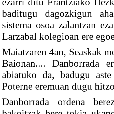
ezarri ditu Frantziako Hez
baditugu dagozkigun ahal
sistema osoa zalantzan eza
Larzabal kolegioan ere egoer
Maiatzaren 4an, Seaskak mo
Baionan.... Danborrada er
abiatuko da, badugu aste
Poterne eremuan dugu hitzo
Danborrada ordena berez
bakoitzak bere tokia ukane