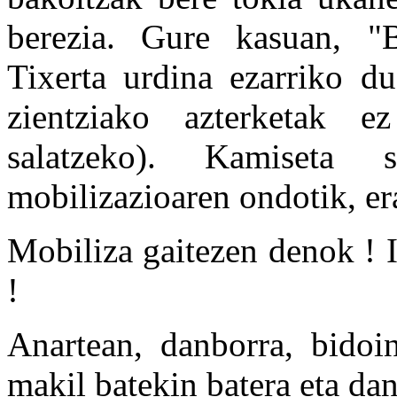
berezia. Gure kasuan, "B
Tixerta urdina ezarriko d
zientziako azterketak e
salatzeko). Kamiseta 
mobilizazioaren ondotik, er
Mobiliza gaitezen denok ! I
!
Anartean, danborra, bidoin
makil batekin batera eta da