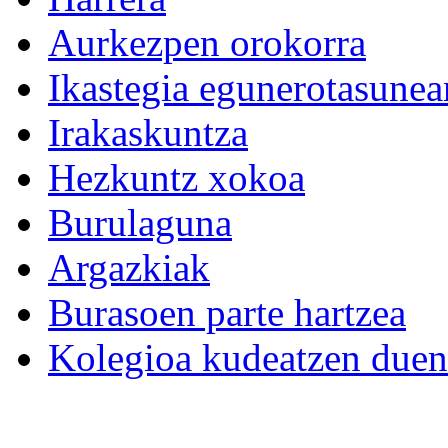
Aurkezpen orokorra
Ikastegia egunerotasunea
Irakaskuntza
Hezkuntz xokoa
Burulaguna
Argazkiak
Burasoen parte hartzea
Kolegioa kudeatzen duen