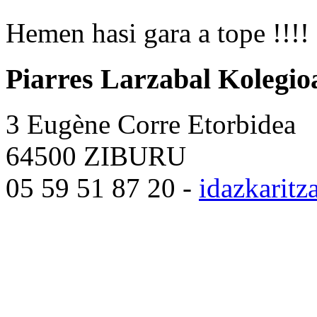
Hemen hasi gara a tope !!!!
Piarres Larzabal Kolegio
3 Eugène Corre Etorbidea
64500 ZIBURU
05 59 51 87 20 -
idazkarit