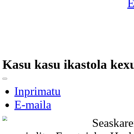
Kasu kasu ikastola kexu
Inprimatu
E-maila
Seaskar