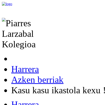
Harrera
Azken berriak
Kasu kasu ikastola kexu 
Harrera