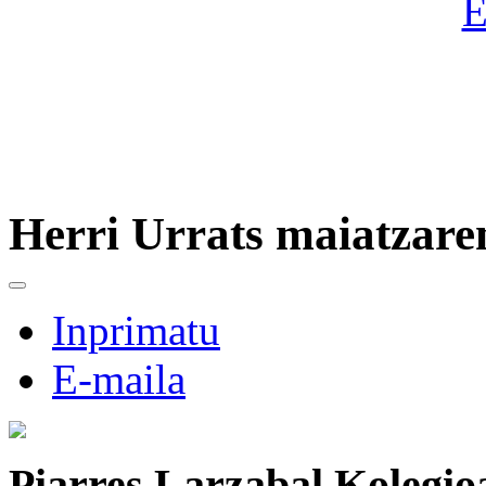
Herri Urrats maiatzaren
Inprimatu
E-maila
Piarres Larzabal Kolegio