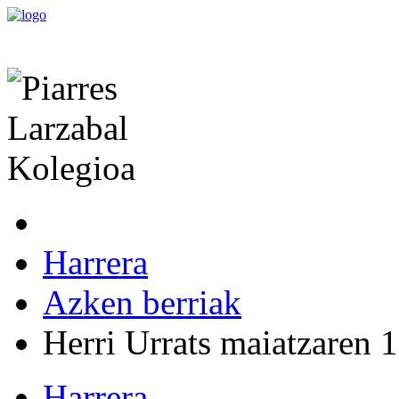
Harrera
Azken berriak
Herri Urrats maiatzaren 1
Harrera