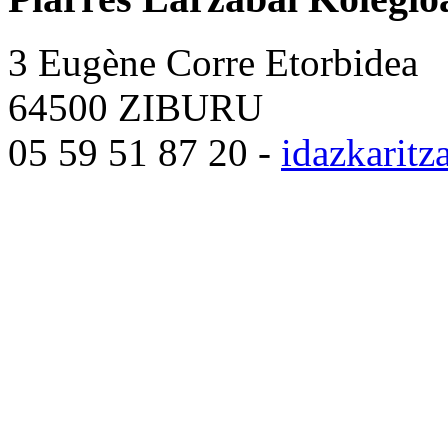
3 Eugène Corre Etorbidea
64500 ZIBURU
05 59 51 87 20 -
idazkarit