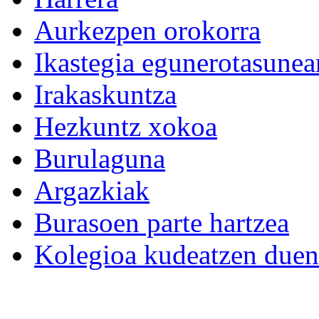
Aurkezpen orokorra
Ikastegia egunerotasunea
Irakaskuntza
Hezkuntz xokoa
Burulaguna
Argazkiak
Burasoen parte hartzea
Kolegioa kudeatzen duen