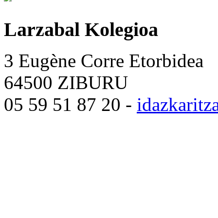
Larzabal Kolegioa
3 Eugène Corre Etorbidea
64500 ZIBURU
05 59 51 87 20 -
idazkarit