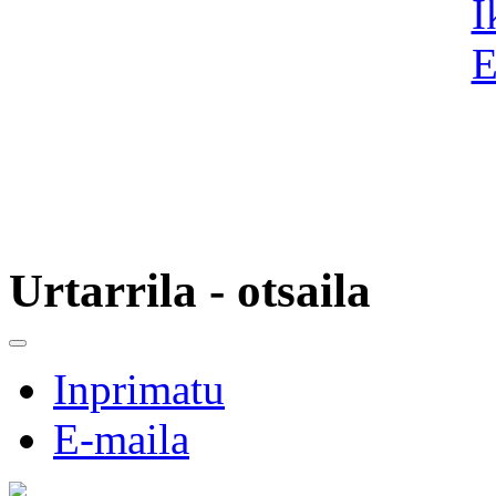
Urtarrila - otsaila
Inprimatu
E-maila