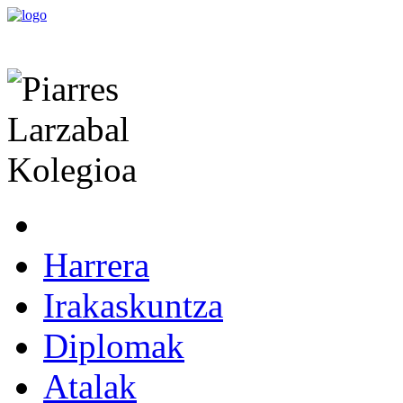
Harrera
Irakaskuntza
Diplomak
Atalak