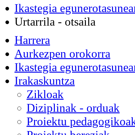
Ikastegia egunerotasunea
Urtarrila - otsaila
Harrera
Aurkezpen orokorra
Ikastegia egunerotasunea
Irakaskuntza
Zikloak
Diziplinak - orduak
Proiektu pedagogikoa
Proiektu bereziak