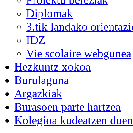
Diplomak
3.tik landako orientazi
IDZ
Vie scolaire webgunea
Hezkuntz xokoa
Burulaguna
Argazkiak
Burasoen parte hartzea
Kolegioa kudeatzen duen