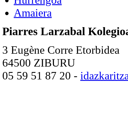
Amaiera
Piarres Larzabal Kolegio
3 Eugène Corre Etorbidea
64500 ZIBURU
05 59 51 87 20 -
idazkarit