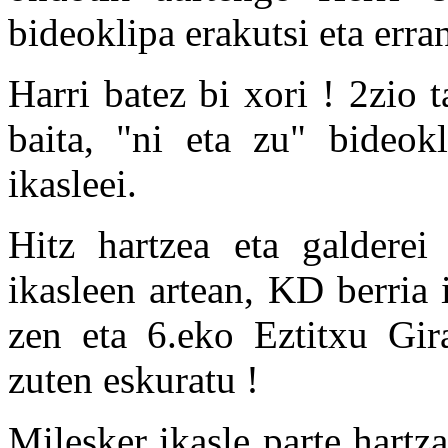
bideoklipa erakutsi eta erra
Harri batez bi xori ! 2zio 
baita, "ni eta zu" bideokl
ikasleei.
Hitz hartzea eta galderei
ikasleen artean, KD berria 
zen eta 6.eko Eztitxu Gir
zuten eskuratu !
Milesker ikasle parte hartz