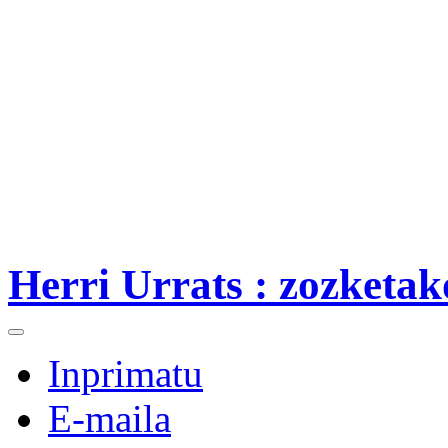
Herri Urrats : zozketak
Inprimatu
E-maila