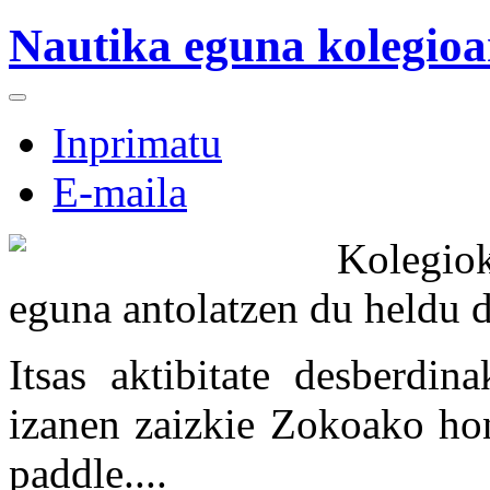
Nautika eguna kolegioar
Inprimatu
E-maila
Kolegio
eguna antolatzen du heldu d
Itsas aktibitate desberdin
izanen zaizkie Zokoako hon
paddle....