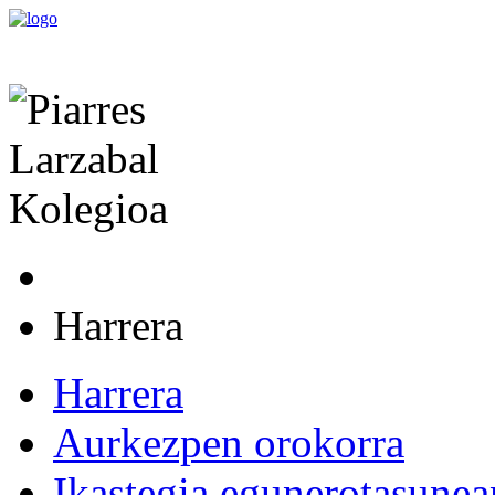
Harrera
Harrera
Aurkezpen orokorra
Ikastegia egunerotasunea