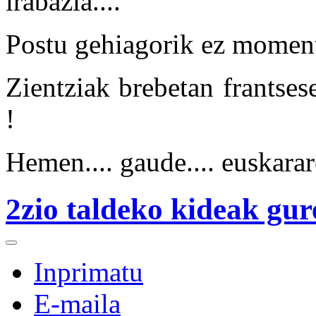
irabazia....
Postu gehiagorik ez momen
Zientziak brebetan frantses
!
Hemen.... gaude.... euskarar
2zio taldeko kideak gure
Inprimatu
E-maila