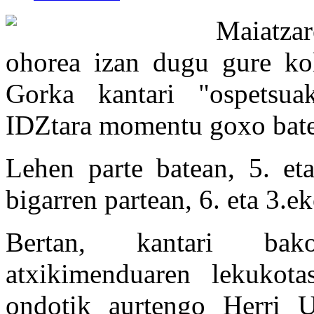
Maiatzar
ohorea izan dugu gure kol
Gorka kantari "ospetsua
IDZtara momentu goxo baten
Lehen parte batean, 5. eta
bigarren partean, 6. eta 3.ek
Bertan, kantari bako
atxikimenduaren lekukot
ondotik aurtengo Herri U