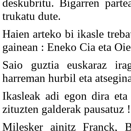
deskubritu.
Bigarren partea
trukatu dute.
Haien arteko bi ikasle treb
gainean : Eneko Cia eta Oie
Saio guztia euskaraz irag
harreman hurbil eta atsegin
Ikasleak adi egon dira eta 
zituzten galderak pausatuz !
Milesker ainitz Franck, 