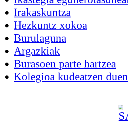
Irakaskuntza
Hezkuntz xokoa
Burulaguna
Argazkiak
Burasoen parte hartzea
Kolegioa kudeatzen duen