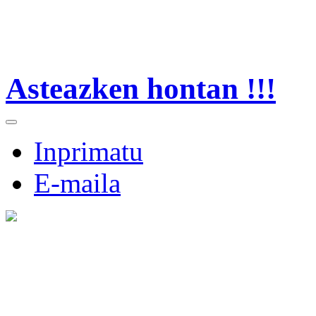
Asteazken hontan !!!
Inprimatu
E-maila