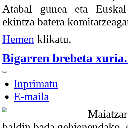
Atabal gunea eta Euskal
ekintza batera komitatzeagat
Hemen
klikatu.
Bigarren brebeta xuria.
Inprimatu
E-maila
Maiatzar
baldin bada gehienendako, 