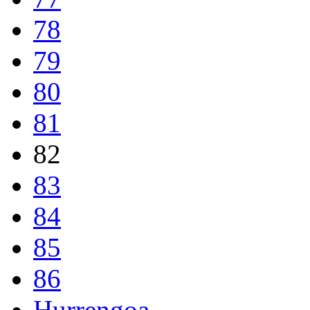
78
79
80
81
82
83
84
85
86
Hurrengoa