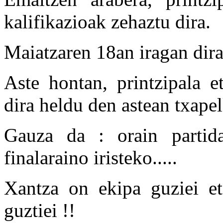
kalifikazioak zehaztu dira.
Maiatzaren 18an iragan dir
Aste hontan, printzipala e
dira heldu den astean txape
Gauza da : orain partida
finalaraino iristeko.....
Xantza on ekipa guziei eta
guztiei !!