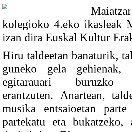
Maiatzar
kolegioko 4.eko ikasleak M
izan dira Euskal Kultur Er
Hiru taldeetan banaturik, tal
guneko gela gehienak, b
egitarauari buruzko
erantzuten. Anartean
, tal
musika entsaioetan parte 
partekatu eta bukatzeko, 