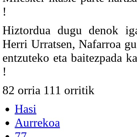
!
Hiztordua dugu denok iga
Herri Urratsen, Nafarroa g
entzuteko eta baitezpada ka
!
82 orria 111 orritik
Hasi
Aurrekoa
77