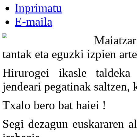
Inprimatu
E-maila
Maiatzar
tantak eta eguzki izpien art
Hirurogei ikasle taldeka 
jendeari pegatinak saltzen, 
Txalo bero bat haiei !
Segi dezagun euskararen al