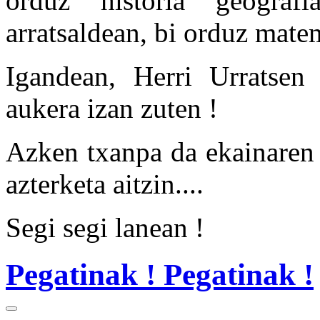
orduz historia geograf
arratsaldean, bi orduz mate
Igandean, Herri Urratsen
aukera izan zuten !
Azken txanpa da ekainaren 
azterketa aitzin....
Segi segi lanean !
Pegatinak ! Pegatinak !