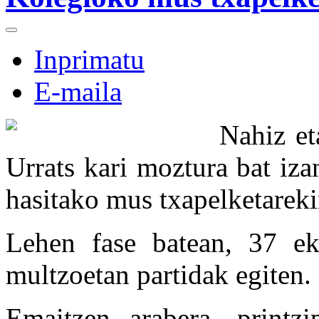
Inprimatu
E-maila
Nahiz et
Urrats kari moztura bat iz
hasitako mus txapelketareki
Lehen fase batean, 37 ek
multzoetan partidak egiten.
Emaitzen arabera, printzi