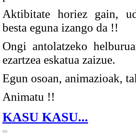
Aktibitate horiez gain, u
besta eguna izango da !!
Ongi antolatzeko helburua
ezartzea eskatua zaizue.
Egun osoan, animazioak, tal
Animatu !!
KASU KASU...