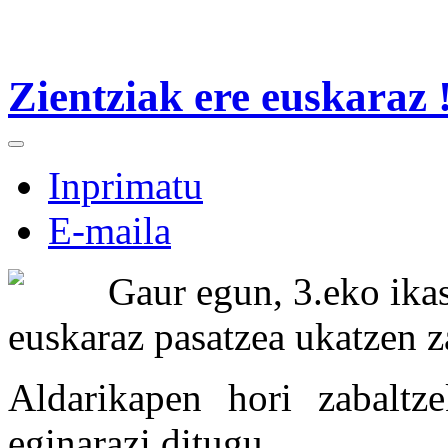
Zientziak ere euskaraz !
Inprimatu
E-maila
Gaur egun, 3.eko ikas
euskaraz pasatzea ukatzen z
Aldarikapen hori zabaltze
eginarazi ditugu.