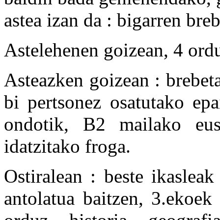
astea izan da : bigarren breb
Astelehenen goizean, 4 ordu
Asteazken goizean : brebet
bi pertsonez osatutako epa
ondotik, B2 mailako eus
idatzitako froga.
Ostiralean : beste ikaslea
antolatua baitzen, 3.ekoek