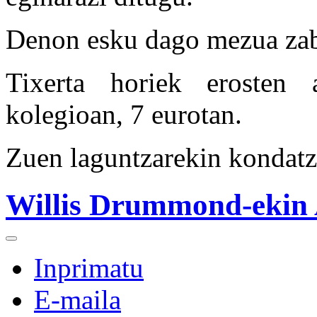
Denon esku dago mezua zabalt
Tixerta horiek erosten 
kolegioan, 7 eurotan.
Zuen laguntzarekin kondatz
Willis Drummond-ekin A
Inprimatu
E-maila