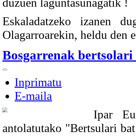
duzuen laguntasunagatik !
Eskaladatzeko izanen d
Olagarroarekin, heldu den e
Bosgarrenak bertsolari 
Inprimatu
E-maila
Ipar Eu
antolatutako "Bertsulari bat