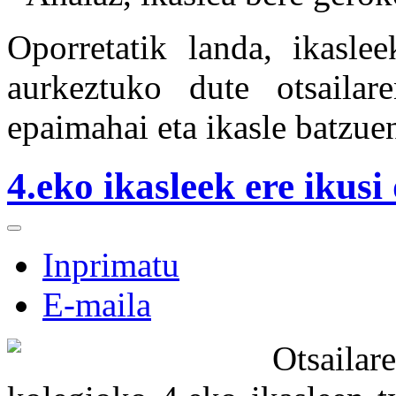
Oporretatik landa, ikaslee
aurkeztuko dute otsailar
epaimahai eta ikasle batzuen
4.eko ikasleek ere ikusi 
Inprimatu
E-maila
Otsail