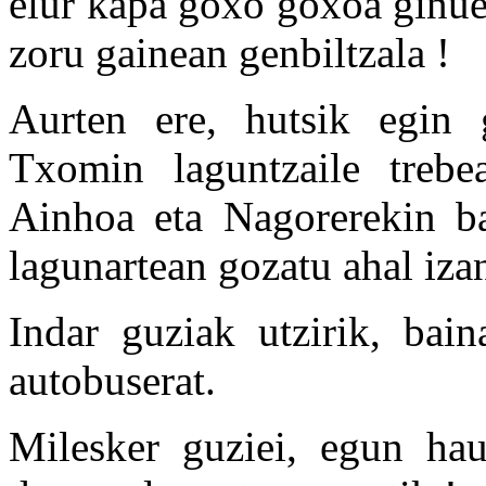
elur kapa goxo goxoa ginue
zoru gainean genbiltzala !
Aurten ere, hutsik egin 
Txomin laguntzaile trebe
Ainhoa eta Nagorerekin bat
lagunartean gozatu ahal iz
Indar guziak utzirik, baina
autobuserat.
Milesker guziei, egun hau