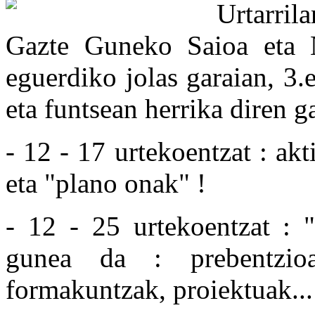
Urtarril
Gazte Guneko Saioa eta N
eguerdiko jolas garaian, 3.
eta funtsean herrika diren g
- 12 - 17 urtekoentzat : akt
eta "plano onak" !
- 12 - 25 urtekoentzat : "
gunea da : prebentzioa,
formakuntzak, proiektuak...