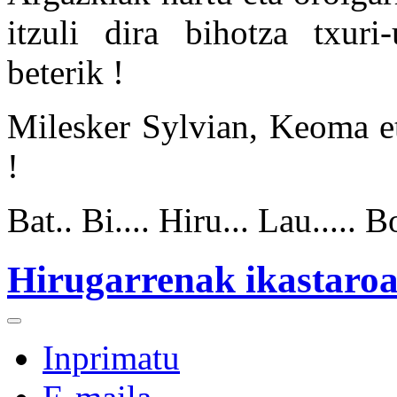
itzuli dira bihotza txuri
beterik !
Milesker Sylvian, Keoma et
!
Bat.. Bi.... Hiru... Lau..... B
Hirugarrenak ikastaroan
Inprimatu