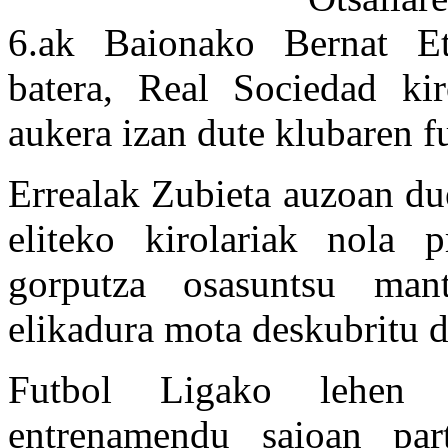
6.ak Baionako Bernat Et
batera, Real Sociedad kir
aukera izan dute klubaren f
Errealak Zubieta auzoan du
eliteko kirolariak nola p
gorputza osasuntsu man
elikadura mota deskubritu d
Futbol Ligako lehen m
entrenamendu saioan par