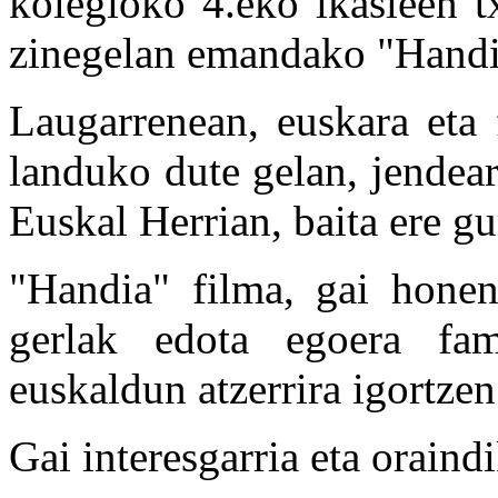
kolegioko 4.eko ikasleen 
zinegelan emandako "Handia
Laugarrenean, euskara eta
landuko dute gelan, jendea
Euskal Herrian, baita ere gu
"Handia" filma, gai honen 
gerlak edota egoera fami
euskaldun atzerrira igortzen 
Gai interesgarria eta oraind