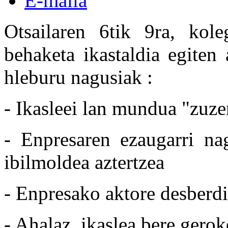
E-maila
Otsailaren 6tik 9ra, kole
behaketa ikastaldia egiten
hleburu nagusiak :
- Ikasleei lan mundua "zuze
- Enpresaren ezaugarri nag
ibilmoldea aztertzea
- Enpresako aktore desberd
- Ahalaz, ikaslea bere gero