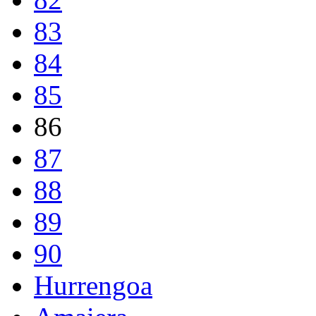
83
84
85
86
87
88
89
90
Hurrengoa