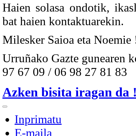
Haien solasa ondotik, ikas
bat haien kontaktuarekin.
Milesker Saioa eta Noemie 
Urruñako Gazte gunearen ko
97 67 09 / 06 98 27 81 83
Azken bisita iragan da 
Inprimatu
E-maila