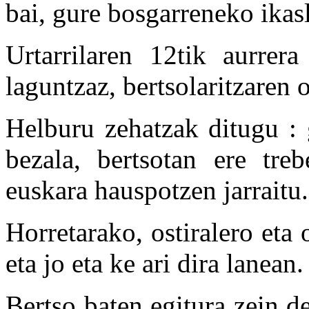
bai, gure bosgarreneko ikasl
Urtarrilaren 12tik aurrera
laguntzaz, bertsolaritzaren o
Helburu zehatzak ditugu : 
bezala, bertsotan ere tre
euskara hauspotzen jarraitu.
Horretarako, ostiralero eta
eta jo eta ke ari dira lanean.
Bertso baten egitura zein d