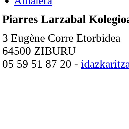
Amaiera
Piarres Larzabal Kolegio
3 Eugène Corre Etorbidea
64500 ZIBURU
05 59 51 87 20 -
idazkarit