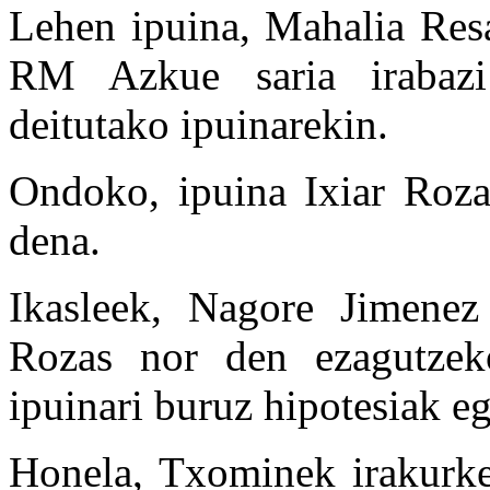
Lehen ipuina, Mahalia Res
RM Azkue saria irabaz
deitutako ipuinarekin.
Ondoko, ipuina Ixiar Roz
dena.
Ikasleek, Nagore Jimenez 
Rozas nor den ezagutzek
ipuinari buruz hipotesiak e
Honela, Txominek irakurket