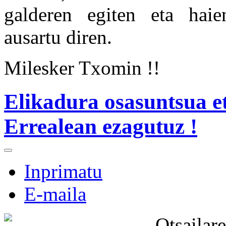
galderen egiten eta haie
ausartu diren.
Milesker Txomin !!
Elikadura osasuntsua et
Errealean ezagutuz !
Inprimatu
E-maila
Otsailar