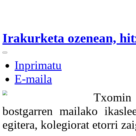
Irakurketa ozenean, hit
Inprimatu
E-maila
Txomin 
bostgarren mailako ikaslee
egitera, kolegiorat etorri za