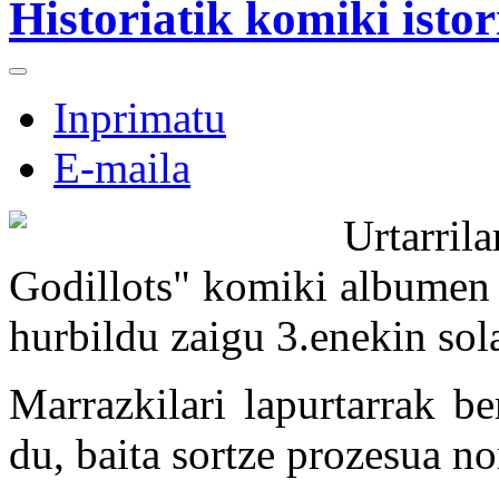
Historiatik komiki istor
Inprimatu
E-maila
Urtarri
Godillots" komiki albumen
hurbildu zaigu 3.enekin sola
Marrazkilari lapurtarrak b
du, baita sortze prozesua no