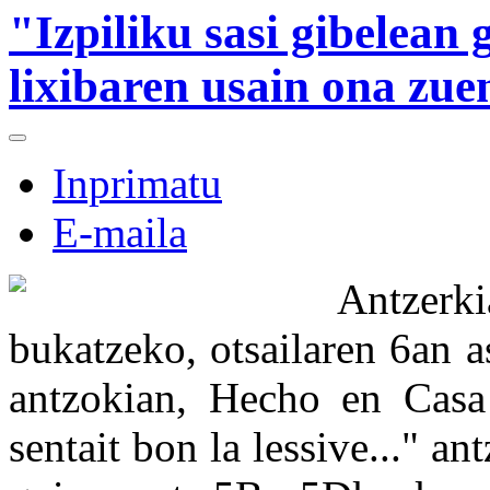
"Izpiliku sasi gibelean
lixibaren usain ona zuen
Inprimatu
E-maila
Antzer
bukatzeko, otsailaren 6an 
antzokian, Hecho en Cas
sentait bon la lessive..." a