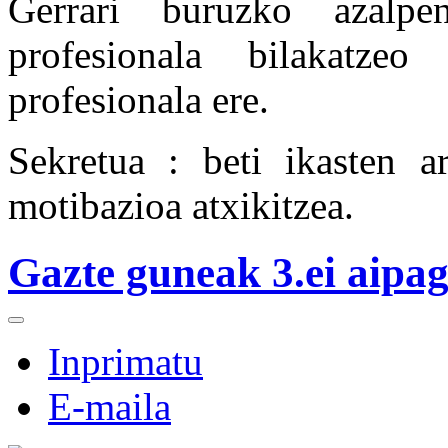
Gerrari buruzko azalpen
profesionala bilakatzeo
profesionala ere.
Sekretua : beti ikasten a
motibazioa atxikitzea.
Gazte guneak 3.ei aipag
Inprimatu
E-maila