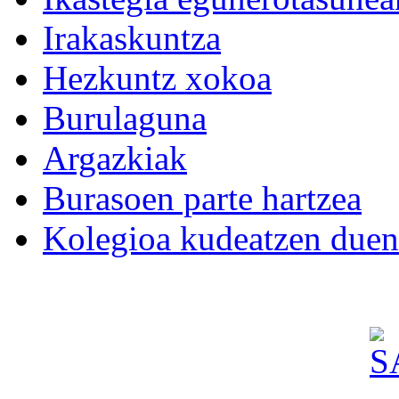
Irakaskuntza
Hezkuntz xokoa
Burulaguna
Argazkiak
Burasoen parte hartzea
Kolegioa kudeatzen duen