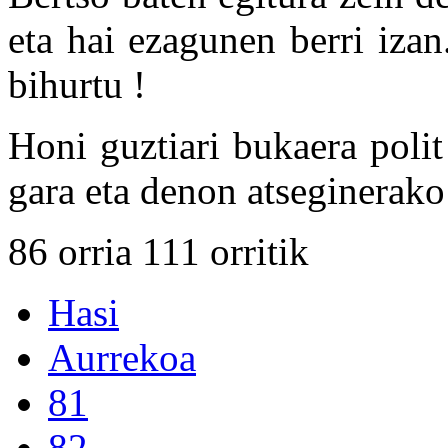
eta hai ezagunen berri izan.
bihurtu !
Honi guztiari bukaera poli
gara eta denon atseginerako 
86 orria 111 orritik
Hasi
Aurrekoa
81
82