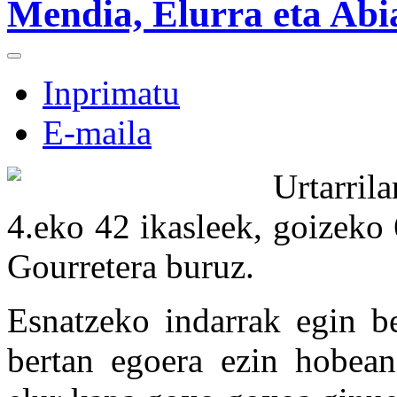
Mendia, Elurra eta Abi
Inprimatu
E-maila
Urtarril
4.eko 42 ikasleek, goizeko 
Gourretera buruz.
Esnatzeko indarrak egin be
bertan egoera ezin hobean