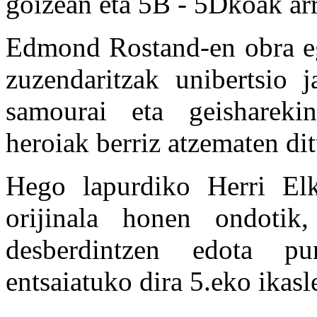
goizean eta 5B - 5Dkoak arr
Edmond Rostand-en obra ego
zuzendaritzak unibertsio j
samourai eta geisharek
heroiak berriz atzematen di
Hego lapurdiko Herri Elk
orijinala honen ondotik
desberdintzen edota p
entsaiatuko dira 5.eko ikasle