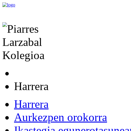
Harrera
Harrera
Aurkezpen orokorra
Ikastegia egunerotasunea