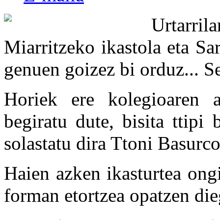
Urtarr
Miarritzeko ikastola eta Sa
genuen goizez bi orduz... Se
Horiek ere kolegioaren a
begiratu dute, bisita ttipi
solastatu dira Ttoni Basurco
Haien azken ikasturtea ong
forman etortzea opatzen die