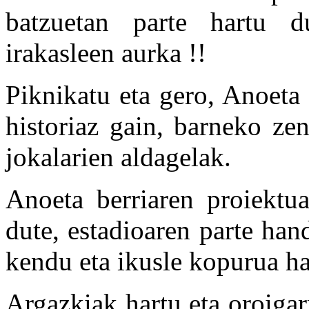
batzuetan parte hartu du
irakasleen aurka !!
Piknikatu eta gero, Anoeta 
historiaz gain, barneko ze
jokalarien aldagelak.
Anoeta berriaren proiektu
dute, estadioaren parte hand
kendu eta ikusle kopurua h
Argazkiak hartu eta oroigar